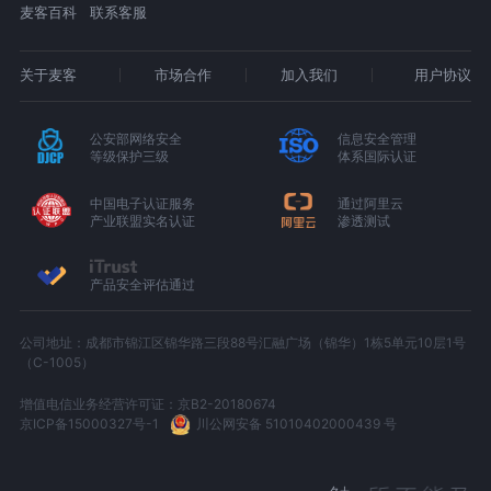
麦客百科
联系客服
关于麦客
市场合作
加入我们
用户协议
公安部网络安全
信息安全管理
等级保护三级
体系国际认证
中国电子认证服务
通过阿里云
产业联盟实名认证
渗透测试
产品安全评估通过
公司地址：成都市锦江区锦华路三段88号汇融广场（锦华）1栋5单元10层1号
（C-1005）
增值电信业务经营许可证：京B2-20180674
京ICP备15000327号-1
川公网安备 51010402000439 号